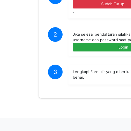
Sudah Tutup
.
2
Jika selesai pendaftaran silahk
username dan password saat p
Login
3
Lengkapi Formulir yang diberik
benar.