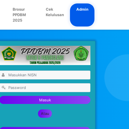
Brosur
Cek
Admin
PPDBM
Kelulusan
2025
Masuk
Atau