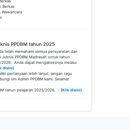
Berkas
si Berkas
n Wawancara
an
eknis PPDBM tahun 2025
nda telah memahami semua persyaratan dan
m Juknis PPDBM Madrasah untuk tahun
5/2026. Anda dapat mengaksesnya melalui
k disini)
liki pertanyaan lebih lanjut, jangan ragu
ungi tim Admin PPDBM kami. Selamat
BM tahun pelajaran 2025/2026. -
(Klik disini)