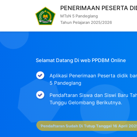
PENERIMAAN PESERTA D
MTsN 5 Pandeglang
Tahun Pelajaran 2025/2026
Selamat Datang Di web PPDBM Online
Aplikasi Penerimaan Peserta didik 
5 Pandeglang
Pendaftaran Siswa dan Siswi Baru Tah
Tunggu Gelombang Berikutnya.
Pendaftaran Sudah Di Tutup Tanggal 16 April 202