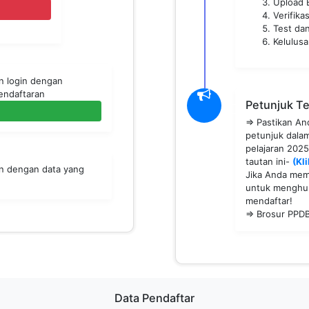
Upload 
Verifika
Test da
Kelulus
an login dengan
endaftaran
Petunjuk T
=> Pastikan A
petunjuk dala
pelajaran 202
tautan ini-
(Kli
an dengan data yang
Jika Anda memi
untuk menghub
mendaftar!
=> Brosur PPD
Data Pendaftar